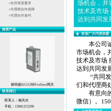
场机会，并
+伙伴资质要求
+代理商合作保障
技术及市场
+代理合作条约
达到共同发
推荐产品
欢迎广大代理加盟
本公司诚邀
市场机会，
技术及市场
达到共同发
“共同发展
们和代理商
耐特森RS232转Profinet网关
联系我们
有意向的请致
微信）。15001
联系人：杨先生
手机：15001253290